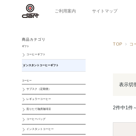
ご利用案内
サイトマップ
商品カテゴリ
TOP
コ
ギフト
コーヒーギフト
インスタントコーヒーギフト
コーヒー
表示切
サブスク（定期便）
レギュラーコーヒー
2件中1件
煎りたて珈房珈琲豆
コーヒーバッグ
インスタントコーヒー